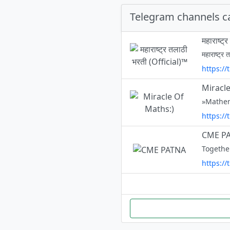
Telegram channels c
महाराष्ट
https:/
Miracle
https:/
CME P
https:/