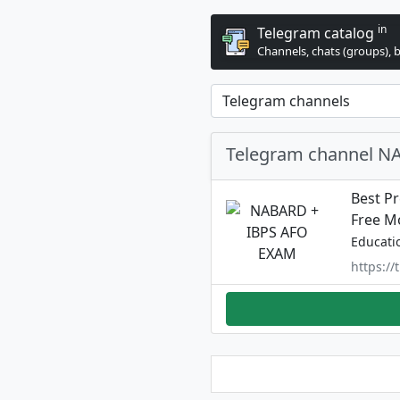
in
Telegram catalog
Channels, chats (groups), 
Telegram channel N
Best P
Free Mo
Educati
https:/