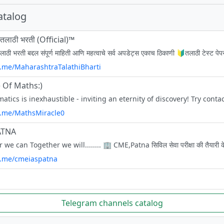
atalog
्र तलाठी भरती (Official)™
/t.me/MaharashtraTalathiBharti
 Of Maths:)
/t.me/MathsMiracle0
ATNA
/t.me/cmeiaspatna
Telegram channels catalog