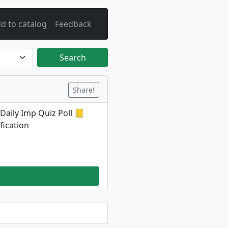
d to catalog
Feedback
Search
Share!
aily Imp Quiz Poll 📒
fication