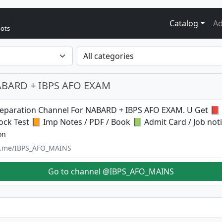
Catalog
Ad
bots
ABARD + IBPS AFO EXAM
reparation Channel For NABARD + IBPS AFO EXAM. U Get 📕 D
ck Test 📙 Imp Notes / PDF / Book 📗 Admit Card / Job noti
on
/t.me/IBPS_AFO_MAINS
Go to channel @IBPS_AFO_MAINS