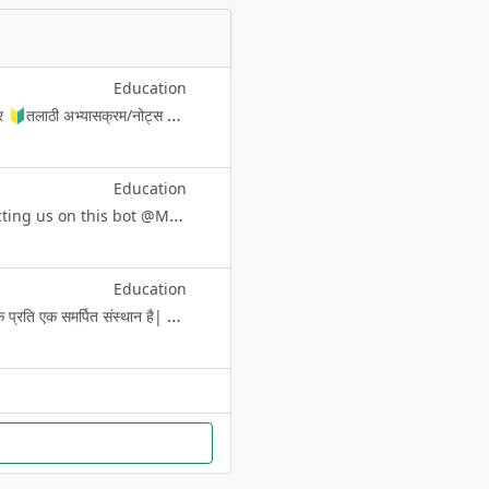
Education
महाराष्ट्र तलाठी भरती बद्दल संपूर्ण माहिती आणि महत्वाचे सर्व अपडेट्स एकाच ठिकाणी 🔰तलाठी टेस्ट पेपर 🔰तलाठी अभ्यासक्रम/नोट्स 🔰तलाठी परीक्षेत विचारलेले MCQ 🔰सर्व गतवर्षीच्या झालेल्या प्रश्नपत्रिका स्पष्टीकरणासहित https://t.me
Education
»Mathematics is inexhaustible - inviting an eternity of discovery! Try contacting us on this bot @MMquery_bot @SmartStudyBot Ask Your Doubts:) https://t.me/+SKD-hcCavuGyKprR Youtube Channel youtube.com/@mathsmiracle0 Ma
Education
Together we can Together we will........ 🏢 CME,Patna सिविल सेवा परीक्षा की तैयारी के प्रति एक समर्पित संस्थान है| टेलीग्राम चैनल का लिंक अपने साथियों को शेयर करके CME परिवार के साथ उन्हें भी जोड़ सकते हैं।