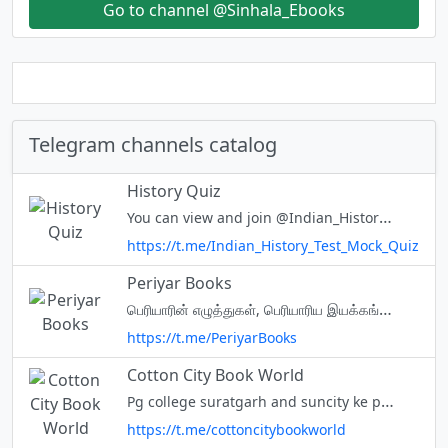
Go to channel @Sinhala_Ebooks
Telegram channels catalog
History Quiz
You can view and join @Indian_History_Test_Mock_Quiz right away.
https://t.me/Indian_History_Test_Mock_Quiz
Periyar Books
பெரியாரின் எழுத்துகள், பெரியாரிய இயக்கங்கள் வெளியிட்ட நூல்கள், பெரியாரியலுக்கு ஆதரவான தோழமை இயக்கங்களின் நூல்கள், திராவிட இயக்கம் மற்றும் சமூகநீதி சார்ந்த புத்தகங்களுக்கான தளம். www.periyarbooks.in
https://t.me/PeriyarBooks
Cotton City Book World
Pg college suratgarh and suncity ke pass Books home delivery ke liye Contact :- 9784552669
https://t.me/cottoncitybookworld