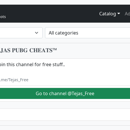
Catalog
Ad
bots
𝐒 𝐏𝐔𝐁𝐆 𝐂𝐇𝐄𝐀𝐓𝐒™
oin this channel for free stuff..
t.me/Tejas_Free
Go to channel @Tejas_Free