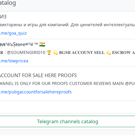
atalog
ВИЗ
t.me/goa_quiz
𝙣༄๖ۣۜS̶t̶o̶r̶e̶༭༄ ™ 🇮🇳
t.me/lowpricea
ACCOUNT FOR SALE HERE PROOFS
/t.me/pubgaccountforsalehereproofs
Telegram channels catalog