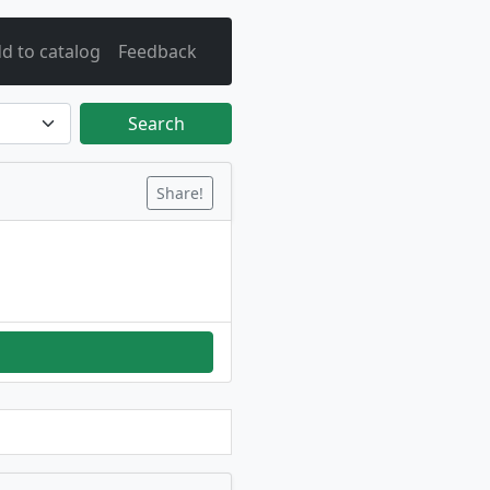
d to catalog
Feedback
Search
Share!