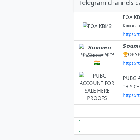
Telegram channels c
ГОА К
https://
𝙎𝙤𝙪𝙢
https://
PUBG 
https:/