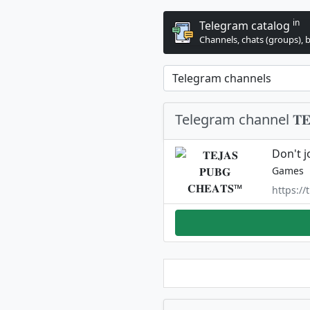
in
Telegram catalog
Channels, chats (groups), 
Telegram channel 𝐓𝐄𝐉
Don't j
Games
https://