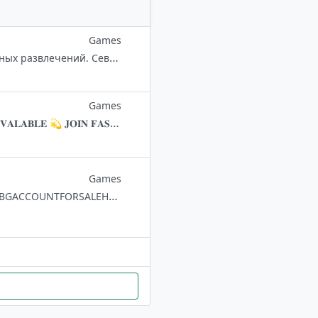
Games
Квизы, викторины и игры для компаний. Для ценителей интеллектуальных развлечений. Северный Гоа. #анонс - анонсы игр #вопрос_дня - вопросы, задачи, загадки и т.п. #фото_игр - фото с прошедших игр https://www.instagram.com/go
Games
🏆𝐎𝐄𝐍𝐄𝐑 : @SOUMENGIRI010 🏆 💫 𝐁𝐆𝐌𝐈 𝐀𝐂𝐂𝐎𝐔𝐍𝐓 𝐒𝐄𝐋𝐋 💫 𝐄𝐒𝐂𝐑𝐎𝐖 𝐀𝐕𝐀𝐋𝐀𝐁𝐋𝐄 💫 𝐉𝐎𝐈𝐍 𝐅𝐀𝐒𝐓 🥀 SHARE AND SUPPORT 💝🥀
Games
THIS CHANNEL IS ONLY FOR OUR PROOFS CUSTOMER REVIEWS MAIN @PUBGACCOUNTFORSALEHERE CHANNEL SINCE 17/02/2019 ☑️ 10000+ TRUSTED DEALS 🔒 25000+ COMMUNITY 🌹 ADMINS :- @NEVERMORE119