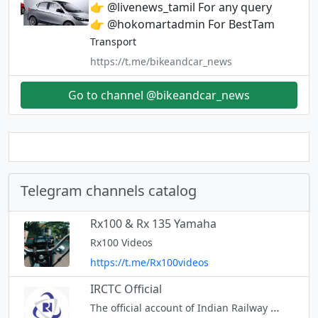
👉 @livenews_tamil For any query
👉 @hokomartadmin For BestTam
Transport
https://t.me/bikeandcar_news
Go to channel @bikeandcar_news
Telegram channels catalog
Rx100 & Rx 135 Yamaha
Rx100 Videos
https://t.me/Rx100videos
IRCTC Official
The official account of Indian Railway Catering & Tourism Corporation Ltd. FB: https://m.facebook.com/IRCTCofficial/ Tw: https://twitter.com/IRCTCofficial Instagram: https://www.instagram.com/irctc.offic