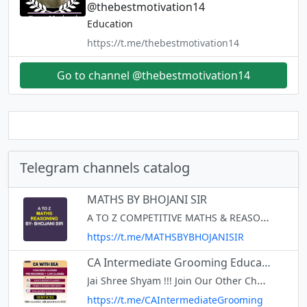
@thebestmotivation14
Education
https://t.me/thebestmotivation14
Go to channel @thebestmotivation14
Telegram channels catalog
MATHS BY BHOJANI SIR
A TO Z COMPETITIVE MATHS & REASONING BHAVNAGAR 8849676816
https://t.me/MATHSBYBHOJANISIR
CA Intermediate Grooming Education
Jai Shree Shyam !!! Join Our Other Channels 👇 CA Foundation Channel: https://t.me/cafoundationgrooming CA Final Channel: https://t.me/cafinalgrooming Join Our CA Inter YouTube Channel: https://www.youtube.com/channel/UCK
https://t.me/CAIntermediateGrooming