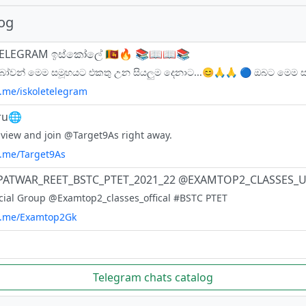
log
 TELEGRAM ඉස්කෝලේ 🇱🇰🔥 📚📖📖📚
t.me/iskoletelegram
ru🌐
 view and join @Target9As right away.
t.me/Target9As
ficial Group @Examtop2_classes_offical #BSTC PTET
/t.me/Examtop2Gk
Telegram chats catalog