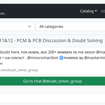
Catalog
Ad
bots
 11&12 - PCM & PCB Discussion & Doubt Solving
 doubt here. ғᴏʀ ᴀᴅᴍɪɴ, ᴀᴅᴅ 200+ ᴍᴇᴍʙᴇʀs ɪɴ ᴛʜᴇ ɢʀᴏᴜᴘ @m
ᴍ = ᴅʙ ᴄᴏɴᴛᴀᴄᴛ - @mnocontactbot 🌀ᴘᴏᴡᴇʀᴇᴅ ʙy @mastermin
on
/t.me/doubt_solver_group
Go to chat @doubt_solver_group