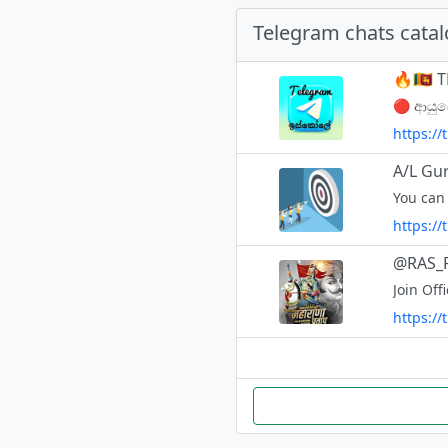
Telegram chats cata
🔥🇱🇰
https://
A/L Gu
You can
https://
Join Of
https:/