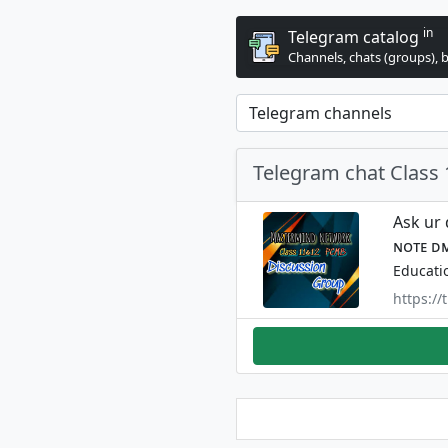
in
Telegram catalog
Channels, chats (groups), 
Telegram chat Class
Ask ur
ɴᴏᴛᴇ ᴅ
Educati
https:/