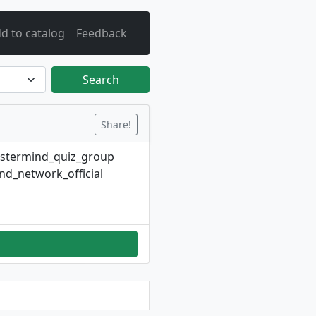
d to catalog
Feedback
Search
Share!
astermind_quiz_group
d_network_official