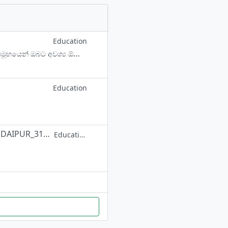
Education
🔴 ආයුබෝවන් මෙම සමූහයට එකතු උන සියලුම දෙනාට...😊🙏🙏 🔵 ඔබට මෙම සමූහයෙන් ඔබට අවශ්‍ය ඕනෑම Quiz Rounds ලබා ගත හැක...😎 🔵 අපට මෙම සමූහය දිගටම පවත්වාගෙන යාමට ඔබගේ සියලූම යහලුවන් මෙම සමූහයට සම්බන්ධ කරන්න 🔍 Our Channel - @iskoletelegr
Education
@RAS_PATWAR_REET_BSTC_PTET_2021_22 @EXAMTOP2_CLASSES_UDAIPUR_313001
Education