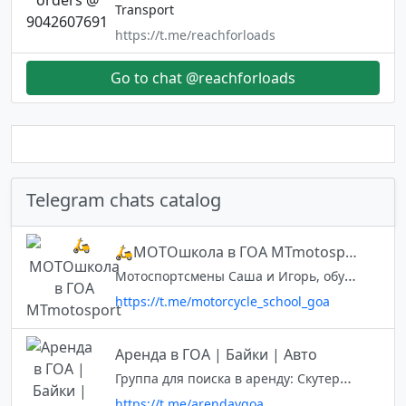
Transport
https://t.me/reachforloads
Go to chat @reachforloads
Telegram chats catalog
🛵МОТОшкола в ГОА MTmotosport
Мотоспортсмены Саша и Игорь, обучаем безопасному вождению мотоцикла и скутера: 🔺Базовые навыки для самостоятельной езды 🔺Контраварийный курс 🔺С нуля и для опытных райдеров 🇮🇳Северный ГОА 📱 Пиши в чат или @SashaSavenko8 Наша ш
https://t.me/motorcycle_school_goa
Аренда в ГОА | Байки | Авто
Группа для поиска в аренду: Скутеров Мотоциклов Автомобилей 📍Работаем по Северному Гоа Размещение рекламных объявлений по тематикам данной группы ЗАПРЕЩЕНО! Вся реклама по согласованию с @makstrip м&м
https://t.me/arendavgoa